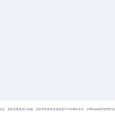
信息、资料及图表进行金融、证券等投资所造成的盈亏与本网站无关。本网站如因系统维护或