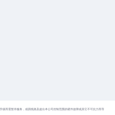
升级而需暂停服务，或因线路及超出本公司控制范围的硬件故障或其它不可抗力而导