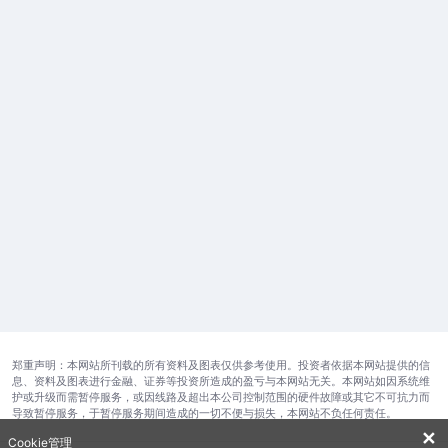
郑重声明：本网站所刊载的所有资料及图表仅供参考使用。投资者依据本网站提供的信
息、资料及图表进行金融、证券等投资所造成的盈亏与本网站无关。本网站如因系统维
护或升级而需暂停服务，或因线路及超出本公司控制范围的硬件故障或其它不可抗力而
导致暂停服务，于暂停服务期间造成的一切不便与损失，本网站不负任何责任。
✕
Cookie管理