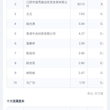
江阴市凝秀建设投资发展有限公
2
82.13
9.27
司
3
元元
7.63
0.86
4
杨光勇
5.94
0.67
5
香港中央结算有限公司
4.27
0.48
6
聂鹏举
2.95
0.33
7
陈燕培
2.90
0.33
8
陈杏英
2.80
0.32
9
林凯铭
2.47
0.28
10
马广兴
1.79
0.20
单位: 百万股
十大流通股东