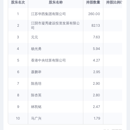
股东名次
股东名称
持股数量
持股比例(%)
1
江苏华西集团有限公司
260.00
-
江阴市凝秀建设投资发展有限公
2
82.13
-
司
3
元元
7.63
-
4
杨光勇
5.94
-
5
香港中央结算有限公司
4.27
-
6
聂鹏举
2.95
-
7
陈燕培
2.90
-
8
陈杏英
2.80
-
9
林凯铭
2.47
-
10
马广兴
1.79
-