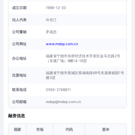
成立日期
1998-12-30
法人代表
许光汀
公司董秘
罗成忠
公司网址
www.mdep.com.cn
福建省宁德市东侨经济技术开发区金马北路2号
办公地址
（东晟广场）9幢14-16层
福建省宁德市蕉城区蕉城南路68号东晟泰丽园1号
注册地址
楼3层
联系电话
0593-2768811
公司邮箱
mdep@mdep.com.cn
融资信息
国家
市场
代码
股本