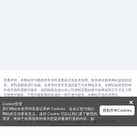
郑重声明：本网站所刊载的所有资料及图表仅供参考使用。投资者依据本网站提供的信
息、资料及图表进行金融、证券等投资所造成的盈亏与本网站无关。本网站如因系统维
护或升级而需暂停服务，或因线路及超出本公司控制范围的硬件故障或其它不可抗力而
导致暂停服务，于暂停服务期间造成的一切不便与损失，本网站不负任何责任。
✕
Cookie管理
我们网站会使用浏览器记录的 Cookies，这会让您与我们
授权所有Cookies
开发运维公司
服务协议
隐私保护
在线客服
网站的互动更有意义。这些 Cookie 可以让我们更了解您的
需求，有助于改善现有的便为您提供量身打造的内容。如
© 2014 - 2026 www.caiku.com. 版权所有，保留所有权利。
需获取更多有关我们使用的各种 Cookies 的信息，请查阅
鄂ICP备14001692号-7
《隐私政策》
。如需进一步了Cookies 的设定，详见
《Cookie政策》