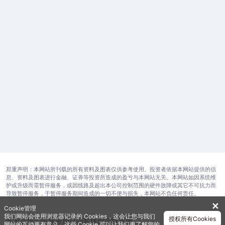
郑重声明：本网站所刊载的所有资料及图表仅供参考使用。投资者依据本网站提供的信
息、资料及图表进行金融、证券等投资所造成的盈亏与本网站无关。本网站如因系统维
护或升级而需暂停服务，或因线路及超出本公司控制范围的硬件故障或其它不可抗力而
导致暂停服务，于暂停服务期间造成的一切不便与损失，本网站不负任何责任。
✕
Cookie管理
我们网站会使用浏览器记录的 Cookies，这会让您与我们
授权所有Cookies
开发运维公司
服务协议
隐私保护
在线客服
网站的互动更有意义。这些 Cookie 可以让我们更了解您的