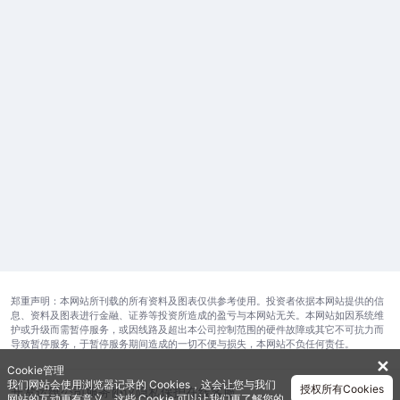
郑重声明：本网站所刊载的所有资料及图表仅供参考使用。投资者依据本网站提供的信
息、资料及图表进行金融、证券等投资所造成的盈亏与本网站无关。本网站如因系统维
护或升级而需暂停服务，或因线路及超出本公司控制范围的硬件故障或其它不可抗力而
导致暂停服务，于暂停服务期间造成的一切不便与损失，本网站不负任何责任。
✕
Cookie管理
我们网站会使用浏览器记录的 Cookies，这会让您与我们
授权所有Cookies
开发运维公司
服务协议
隐私保护
在线客服
网站的互动更有意义。这些 Cookie 可以让我们更了解您的