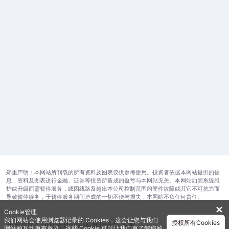
郑重声明：本网站所刊载的所有资料及图表仅供参考使用。投资者依据本网站提供的信
息、资料及图表进行金融、证券等投资所造成的盈亏与本网站无关。本网站如因系统维
护或升级而需暂停服务，或因线路及超出本公司控制范围的硬件故障或其它不可抗力而
导致暂停服务，于暂停服务期间造成的一切不便与损失，本网站不负任何责任。
✕
Cookie管理
我们网站会使用浏览器记录的 Cookies，这会让您与我们
授权所有Cookies
开发运维公司
服务协议
隐私保护
在线客服
网站的互动更有意义。这些 Cookie 可以让我们更了解您的