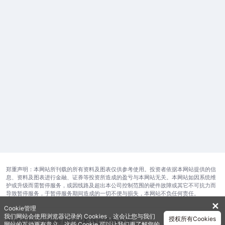
郑重声明：本网站所刊载的所有资料及图表仅供参考使用。投资者依据本网站提供的信
息、资料及图表进行金融、证券等投资所造成的盈亏与本网站无关。本网站如因系统维
护或升级而需暂停服务，或因线路及超出本公司控制范围的硬件故障或其它不可抗力而
导致暂停服务，于暂停服务期间造成的一切不便与损失，本网站不负任何责任。
✕
Cookie管理
我们网站会使用浏览器记录的 Cookies，这会让您与我们
授权所有Cookies
开发运维公司
服务协议
隐私保护
在线客服
网站的互动更有意义。这些 Cookie 可以让我们更了解您的