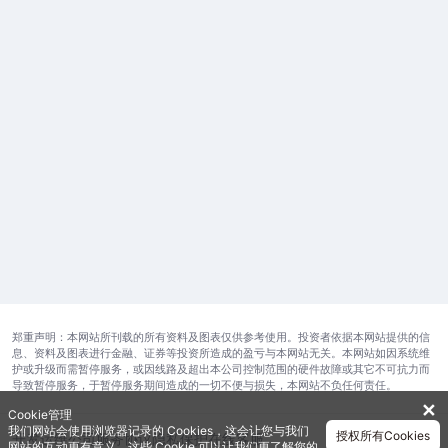
郑重声明：本网站所刊载的所有资料及图表仅供参考使用。投资者依据本网站提供的信
息、资料及图表进行金融、证券等投资所造成的盈亏与本网站无关。本网站如因系统维
护或升级而需暂停服务，或因线路及超出本公司控制范围的硬件故障或其它不可抗力而
导致暂停服务，于暂停服务期间造成的一切不便与损失，本网站不负任何责任。
✕
Cookie管理
我们网站会使用浏览器记录的 Cookies，这会让您与我们
授权所有Cookies
开发运维公司
服务协议
隐私保护
在线客服
网站的互动更有意义。这些 Cookie 可以让我们更了解您的