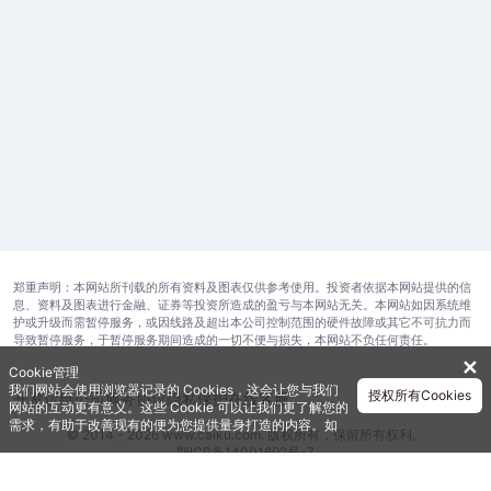
郑重声明：本网站所刊载的所有资料及图表仅供参考使用。投资者依据本网站提供的信
息、资料及图表进行金融、证券等投资所造成的盈亏与本网站无关。本网站如因系统维
护或升级而需暂停服务，或因线路及超出本公司控制范围的硬件故障或其它不可抗力而
导致暂停服务，于暂停服务期间造成的一切不便与损失，本网站不负任何责任。
✕
Cookie管理
我们网站会使用浏览器记录的 Cookies，这会让您与我们
授权所有Cookies
开发运维公司
服务协议
隐私保护
在线客服
网站的互动更有意义。这些 Cookie 可以让我们更了解您的
需求，有助于改善现有的便为您提供量身打造的内容。如
© 2014 - 2026 www.caiku.com. 版权所有，保留所有权利。
需获取更多有关我们使用的各种 Cookies 的信息，请查阅
鄂ICP备14001692号-7
《隐私政策》
。如需进一步了Cookies 的设定，详见
《Cookie政策》