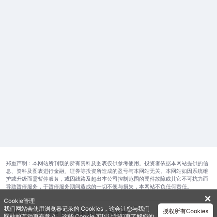
郑重声明：本网站所刊载的所有资料及图表仅供参考使用。投资者依据本网站提供的信
息、资料及图表进行金融、证券等投资所造成的盈亏与本网站无关。本网站如因系统维
护或升级而需暂停服务，或因线路及超出本公司控制范围的硬件故障或其它不可抗力而
导致暂停服务，于暂停服务期间造成的一切不便与损失，本网站不负任何责任。
✕
Cookie管理
我们网站会使用浏览器记录的 Cookies，这会让您与我们
授权所有Cookies
开发运维公司
服务协议
隐私保护
在线客服
网站的互动更有意义。这些 Cookie 可以让我们更了解您的