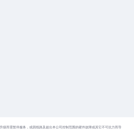
升级而需暂停服务，或因线路及超出本公司控制范围的硬件故障或其它不可抗力而导