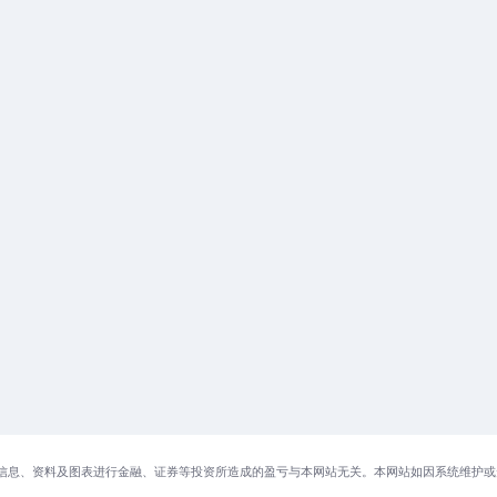
信息、资料及图表进行金融、证券等投资所造成的盈亏与本网站无关。本网站如因系统维护或