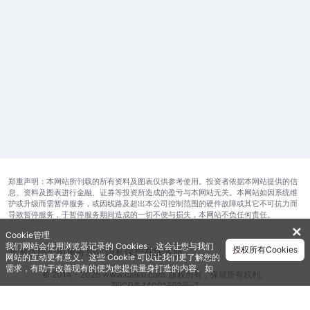
郑重声明：本网站所刊载的所有资料及图表仅供参考使用。投资者依据本网站提供的信
息、资料及图表进行金融、证券等投资所造成的盈亏与本网站无关。本网站如因系统维
护或升级而需暂停服务，或因线路及超出本公司控制范围的硬件故障或其它不可抗力而
导致暂停服务，于暂停服务期间造成的一切不便与损失，本网站不负任何责任。
✕
Cookie管理
我们网站会使用浏览器记录的 Cookies，这会让您与我们
授权所有Cookies
开发运维公司
服务协议
隐私保护
在线客服
网站的互动更有意义。这些 Cookie 可以让我们更了解您的
需求，有助于改善现有的便为您提供量身打造的内容。如
© 2014 - 2026 www.caiku.com. 版权所有，保留所有权利。
需获取更多有关我们使用的各种 Cookies 的信息，请查阅
鄂ICP备14001692号-7
《隐私政策》
。如需进一步了Cookies 的设定，详见
《Cookie政策》