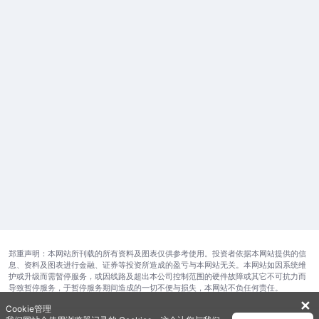
郑重声明：本网站所刊载的所有资料及图表仅供参考使用。投资者依据本网站提供的信
息、资料及图表进行金融、证券等投资所造成的盈亏与本网站无关。本网站如因系统维
护或升级而需暂停服务，或因线路及超出本公司控制范围的硬件故障或其它不可抗力而
导致暂停服务，于暂停服务期间造成的一切不便与损失，本网站不负任何责任。
✕
Cookie管理