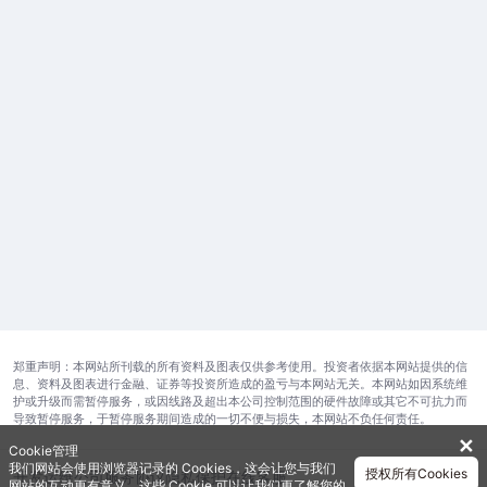
郑重声明：本网站所刊载的所有资料及图表仅供参考使用。投资者依据本网站提供的信
息、资料及图表进行金融、证券等投资所造成的盈亏与本网站无关。本网站如因系统维
护或升级而需暂停服务，或因线路及超出本公司控制范围的硬件故障或其它不可抗力而
导致暂停服务，于暂停服务期间造成的一切不便与损失，本网站不负任何责任。
✕
Cookie管理
我们网站会使用浏览器记录的 Cookies，这会让您与我们
授权所有Cookies
开发运维公司
服务协议
隐私保护
在线客服
网站的互动更有意义。这些 Cookie 可以让我们更了解您的