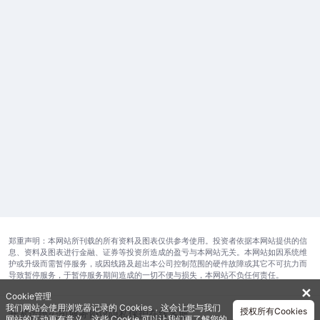
郑重声明：本网站所刊载的所有资料及图表仅供参考使用。投资者依据本网站提供的信
息、资料及图表进行金融、证券等投资所造成的盈亏与本网站无关。本网站如因系统维
护或升级而需暂停服务，或因线路及超出本公司控制范围的硬件故障或其它不可抗力而
导致暂停服务，于暂停服务期间造成的一切不便与损失，本网站不负任何责任。
✕
Cookie管理
我们网站会使用浏览器记录的 Cookies，这会让您与我们
授权所有Cookies
开发运维公司
服务协议
隐私保护
在线客服
网站的互动更有意义。这些 Cookie 可以让我们更了解您的