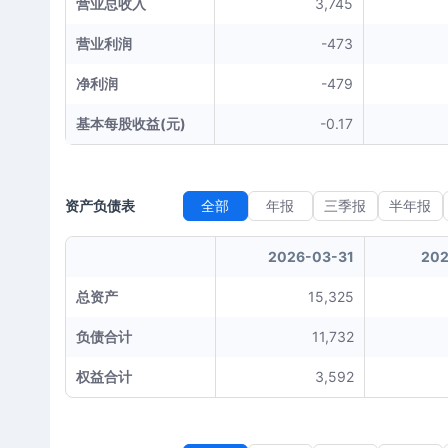
营业总收入
3,745
营业利润
-473
净利润
-479
基本每股收益(元)
-0.17
资产负债表
全部
年报
三季报
半年报
2026-03-31
202
总资产
15,325
负债合计
11,732
权益合计
3,592