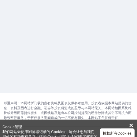
郑重声明：本网站所刊载的所有资料及图表仅供参考使用。投资者依据本网站提供的信
息、资料及图表进行金融、证券等投资所造成的盈亏与本网站无关。本网站如因系统维
护或升级而需暂停服务，或因线路及超出本公司控制范围的硬件故障或其它不可抗力而
导致暂停服务，于暂停服务期间造成的一切不便与损失，本网站不负任何责任。
✕
Cookie管理
我们网站会使用浏览器记录的 Cookies，这会让您与我们
授权所有Cookies
开发运维公司
服务协议
隐私保护
在线客服
网站的互动更有意义。这些 Cookie 可以让我们更了解您的