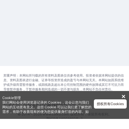
郑重声明：本网站所刊载的所有资料及图表仅供参考使用。投资者依据本网站提供的信
息、资料及图表进行金融、证券等投资所造成的盈亏与本网站无关。本网站如因系统维
护或升级而需暂停服务，或因线路及超出本公司控制范围的硬件故障或其它不可抗力而
导致暂停服务，于暂停服务期间造成的一切不便与损失，本网站不负任何责任。
✕
Cookie管理
我们网站会使用浏览器记录的 Cookies，这会让您与我们
授权所有Cookies
开发运维公司
服务协议
隐私保护
在线客服
网站的互动更有意义。这些 Cookie 可以让我们更了解您的
需求，有助于改善现有的便为您提供量身打造的内容。如
© 2014 - 2026 www.caiku.com. 版权所有，保留所有权利。
需获取更多有关我们使用的各种 Cookies 的信息，请查阅
鄂ICP备14001692号-7
《隐私政策》
。如需进一步了Cookies 的设定，详见
《Cookie政策》