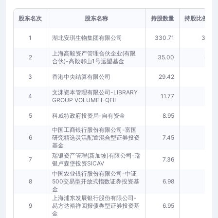
股东名次
股东名称
持股数量
持股比例(%)
1
湖北安琪生物集团有限公司
330.71
38.07
上海高毅资产管理合伙企业(有限
2
35.00
4.03
合伙)-高毅邻山1号远望基金
3
香港中央结算有限公司
29.42
3.39
文渊资本管理有限公司-LIBRARY
4
11.77
1.36
GROUP VOLUME I-QFII
5
科威特政府投资局-自有资金
8.95
1.03
中国工商银行股份有限公司-富国
6
研究精选灵活配置混合型证券投资
7.45
0.86
基金
瑞银资产管理(新加坡)有限公司-瑞
7
7.36
0.85
银卢森堡投资SICAV
中国农业银行股份有限公司-中证
8
500交易型开放式指数证券投资基
6.98
0.80
金
上海浦东发展银行股份有限公司-
9
易方达裕祥回报债券型证券投资基
6.95
0.80
金