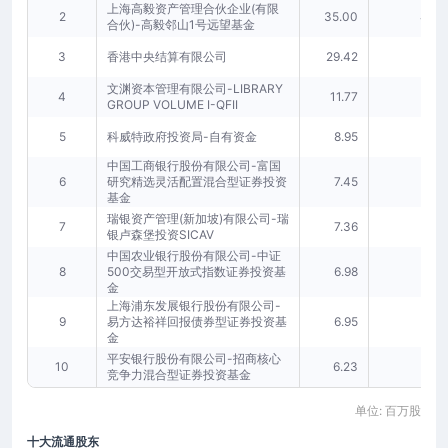
上海高毅资产管理合伙企业(有限
2
35.00
4.03
合伙)-高毅邻山1号远望基金
3
香港中央结算有限公司
29.42
3.39
文渊资本管理有限公司-LIBRARY
4
11.77
1.36
GROUP VOLUME I-QFII
5
科威特政府投资局-自有资金
8.95
1.03
中国工商银行股份有限公司-富国
6
研究精选灵活配置混合型证券投资
7.45
0.86
基金
瑞银资产管理(新加坡)有限公司-瑞
7
7.36
0.85
银卢森堡投资SICAV
中国农业银行股份有限公司-中证
8
500交易型开放式指数证券投资基
6.98
0.80
金
上海浦东发展银行股份有限公司-
9
易方达裕祥回报债券型证券投资基
6.95
0.80
金
平安银行股份有限公司-招商核心
10
6.23
0.72
竞争力混合型证券投资基金
单位: 百万股
十大流通股东