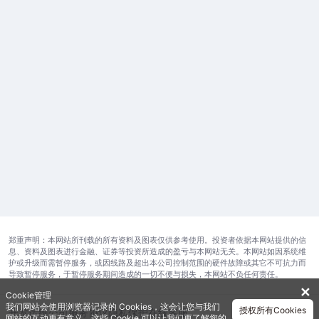
郑重声明：本网站所刊载的所有资料及图表仅供参考使用。投资者依据本网站提供的信
息、资料及图表进行金融、证券等投资所造成的盈亏与本网站无关。本网站如因系统维
护或升级而需暂停服务，或因线路及超出本公司控制范围的硬件故障或其它不可抗力而
导致暂停服务，于暂停服务期间造成的一切不便与损失，本网站不负任何责任。
✕
Cookie管理
我们网站会使用浏览器记录的 Cookies，这会让您与我们
授权所有Cookies
开发运维公司
服务协议
隐私保护
在线客服
网站的互动更有意义。这些 Cookie 可以让我们更了解您的