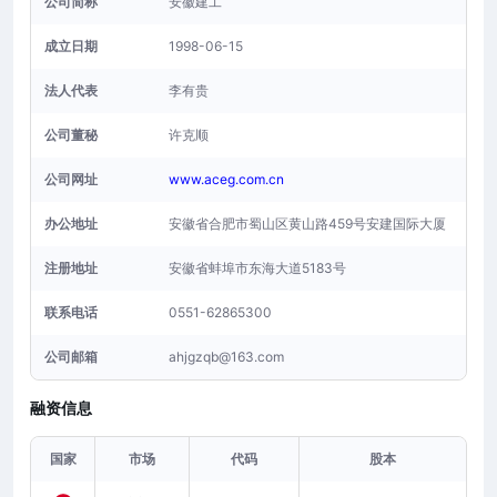
公司简称
安徽建工
成立日期
1998-06-15
法人代表
李有贵
公司董秘
许克顺
公司网址
www.aceg.com.cn
办公地址
安徽省合肥市蜀山区黄山路459号安建国际大厦
注册地址
安徽省蚌埠市东海大道5183号
联系电话
0551-62865300
公司邮箱
ahjgzqb@163.com
融资信息
国家
市场
代码
股本