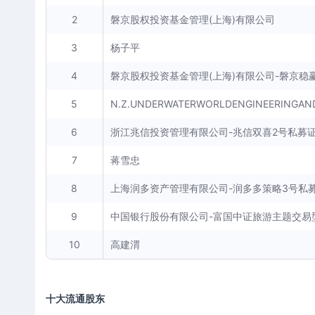
2
磐京股权投资基金管理(上海)有限公司
3
杨子平
4
磐京股权投资基金管理(上海)有限公司-磐京稳
5
N.Z.UNDERWATERWORLDENGINEERINGAN
6
浙江兆信投资管理有限公司-兆信双喜2号私募
7
蒋雪忠
8
上海润多资产管理有限公司-润多多策略3号私
9
中国银行股份有限公司-富国中证旅游主题交易
10
高建渭
十大流通股东