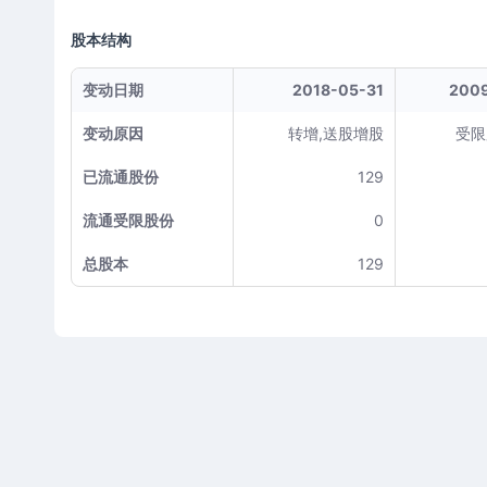
股本结构
变动日期
2018-05-31
200
变动原因
转增,送股增股
受限
已流通股份
129
流通受限股份
0
总股本
129