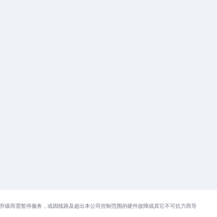
升级而需暂停服务，或因线路及超出本公司控制范围的硬件故障或其它不可抗力而导