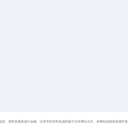
信息、资料及图表进行金融、证券等投资所造成的盈亏与本网站无关。本网站如因系统维护或