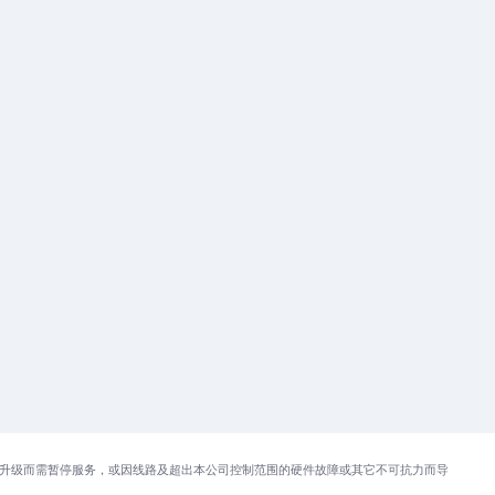
升级而需暂停服务，或因线路及超出本公司控制范围的硬件故障或其它不可抗力而导