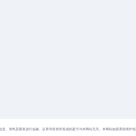
信息、资料及图表进行金融、证券等投资所造成的盈亏与本网站无关。本网站如因系统维护或