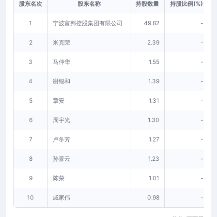
股东名次
股东名称
持股数量
持股比例(%)
1
宁波富邦控股集团有限公司
49.82
-
2
米克荣
2.39
-
3
马仲华
1.55
-
4
谢锦和
1.39
-
5
章安
1.31
-
6
周宇光
1.30
-
7
卢冬芳
1.27
-
8
孙景云
1.23
-
9
陈荣
1.01
-
10
戚家伟
0.98
-