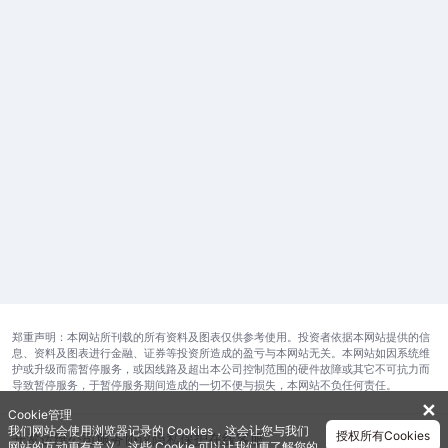
郑重声明：本网站所刊载的所有资料及图表仅供参考使用。投资者依据本网站提供的信
息、资料及图表进行金融、证券等投资所造成的盈亏与本网站无关。本网站如因系统维
护或升级而需暂停服务，或因线路及超出本公司控制范围的硬件故障或其它不可抗力而
导致暂停服务，于暂停服务期间造成的一切不便与损失，本网站不负任何责任。
✕
Cookie管理
我们网站会使用浏览器记录的 Cookies，这会让您与我们
授权所有Cookies
开发运维公司
服务协议
隐私保护
在线客服
网站的互动更有意义。这些 Cookie 可以让我们更了解您的