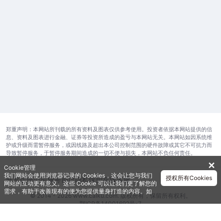
郑重声明：本网站所刊载的所有资料及图表仅供参考使用。投资者依据本网站提供的信
息、资料及图表进行金融、证券等投资所造成的盈亏与本网站无关。本网站如因系统维
护或升级而需暂停服务，或因线路及超出本公司控制范围的硬件故障或其它不可抗力而
导致暂停服务，于暂停服务期间造成的一切不便与损失，本网站不负任何责任。
✕
Cookie管理
我们网站会使用浏览器记录的 Cookies，这会让您与我们
授权所有Cookies
开发运维公司
服务协议
隐私保护
在线客服
网站的互动更有意义。这些 Cookie 可以让我们更了解您的
需求，有助于改善现有的便为您提供量身打造的内容。如
© 2014 - 2026 www.caiku.com. 版权所有，保留所有权利。
需获取更多有关我们使用的各种 Cookies 的信息，请查阅
鄂ICP备14001692号-7
《隐私政策》
。如需进一步了Cookies 的设定，详见
《Cookie政策》