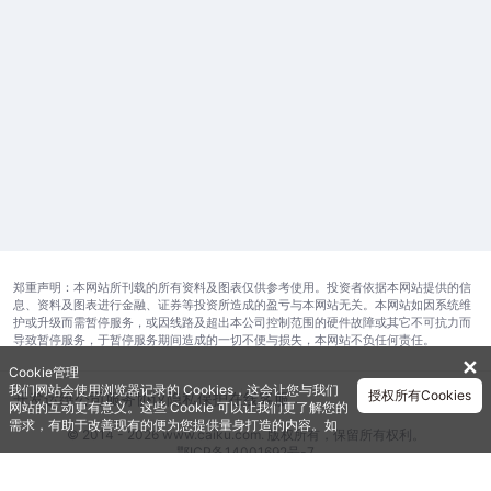
郑重声明：本网站所刊载的所有资料及图表仅供参考使用。投资者依据本网站提供的信
息、资料及图表进行金融、证券等投资所造成的盈亏与本网站无关。本网站如因系统维
护或升级而需暂停服务，或因线路及超出本公司控制范围的硬件故障或其它不可抗力而
导致暂停服务，于暂停服务期间造成的一切不便与损失，本网站不负任何责任。
✕
Cookie管理
我们网站会使用浏览器记录的 Cookies，这会让您与我们
授权所有Cookies
开发运维公司
服务协议
隐私保护
在线客服
网站的互动更有意义。这些 Cookie 可以让我们更了解您的
需求，有助于改善现有的便为您提供量身打造的内容。如
© 2014 - 2026 www.caiku.com. 版权所有，保留所有权利。
需获取更多有关我们使用的各种 Cookies 的信息，请查阅
鄂ICP备14001692号-7
《隐私政策》
。如需进一步了Cookies 的设定，详见
《Cookie政策》