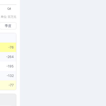
 单位: 百万元
季度
-76
-264
-195
-132
-77