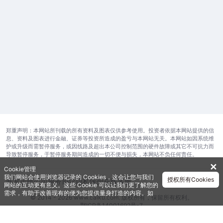
郑重声明：本网站所刊载的所有资料及图表仅供参考使用。投资者依据本网站提供的信
息、资料及图表进行金融、证券等投资所造成的盈亏与本网站无关。本网站如因系统维
护或升级而需暂停服务，或因线路及超出本公司控制范围的硬件故障或其它不可抗力而
导致暂停服务，于暂停服务期间造成的一切不便与损失，本网站不负任何责任。
✕
Cookie管理
我们网站会使用浏览器记录的 Cookies，这会让您与我们
授权所有Cookies
开发运维公司
服务协议
隐私保护
在线客服
网站的互动更有意义。这些 Cookie 可以让我们更了解您的
需求，有助于改善现有的便为您提供量身打造的内容。如
© 2014 - 2026 www.caiku.com. 版权所有，保留所有权利。
需获取更多有关我们使用的各种 Cookies 的信息，请查阅
鄂ICP备14001692号-7
《隐私政策》
。如需进一步了Cookies 的设定，详见
《Cookie政策》