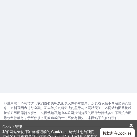
郑重声明：本网站所刊载的所有资料及图表仅供参考使用。投资者依据本网站提供的信
息、资料及图表进行金融、证券等投资所造成的盈亏与本网站无关。本网站如因系统维
护或升级而需暂停服务，或因线路及超出本公司控制范围的硬件故障或其它不可抗力而
导致暂停服务，于暂停服务期间造成的一切不便与损失，本网站不负任何责任。
✕
Cookie管理
我们网站会使用浏览器记录的 Cookies，这会让您与我们
授权所有Cookies
开发运维公司
服务协议
隐私保护
在线客服
网站的互动更有意义。这些 Cookie 可以让我们更了解您的