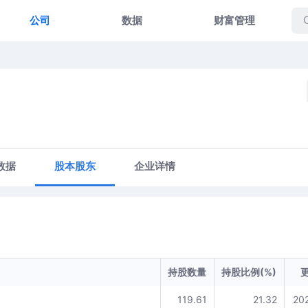
公司
数据
财富管理
数据
股本股东
企业详情
持股数量
持股比例(%)
119.61
21.32
20