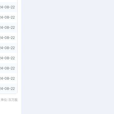
24-08-22
24-08-22
24-08-22
24-08-22
24-08-22
24-08-22
24-08-22
24-08-22
24-08-22
单位: 百万股