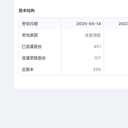
股本结构
变动日期
2025-05-14
202
变动原因
送股增股
已流通股份
451
流通受限股份
107
总股本
558