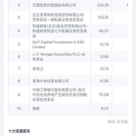
2
万通投资控股股份有限公司
329.26
16.57
北京昊青财富投资管理有限公司-
3
102.91
5.18
昊青星辰一期私募证券投资基金
和盛财富(北京)基金管理有限公司-
4
和盛财富甄选七号私募证券投资基
99.37
5.00
金
GLP Capital Investment 4 (HK)
5
51.78
2.61
Limited
J. P. Morgan Securities PLC-自
6
12.85
0.65
有资金
7
李和义
12.75
0.64
8
香港中央结算有限公司
10.85
0.55
中国工商银行股份有限公司-南方
9
中证全指房地产交易型开放式指数
10.06
0.51
证券投资基金
10
施挺
9.32
0.47
单位: 百万股
十大流通股东