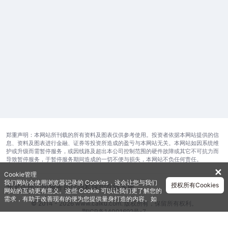
郑重声明：本网站所刊载的所有资料及图表仅供参考使用。投资者依据本网站提供的信
息、资料及图表进行金融、证券等投资所造成的盈亏与本网站无关。本网站如因系统维
护或升级而需暂停服务，或因线路及超出本公司控制范围的硬件故障或其它不可抗力而
导致暂停服务，于暂停服务期间造成的一切不便与损失，本网站不负任何责任。
✕
Cookie管理
我们网站会使用浏览器记录的 Cookies，这会让您与我们
授权所有Cookies
开发运维公司
服务协议
隐私保护
在线客服
网站的互动更有意义。这些 Cookie 可以让我们更了解您的
需求，有助于改善现有的便为您提供量身打造的内容。如
© 2014 - 2026 www.caiku.com. 版权所有，保留所有权利。
需获取更多有关我们使用的各种 Cookies 的信息，请查阅
鄂ICP备14001692号-7
《隐私政策》
。如需进一步了Cookies 的设定，详见
《Cookie政策》