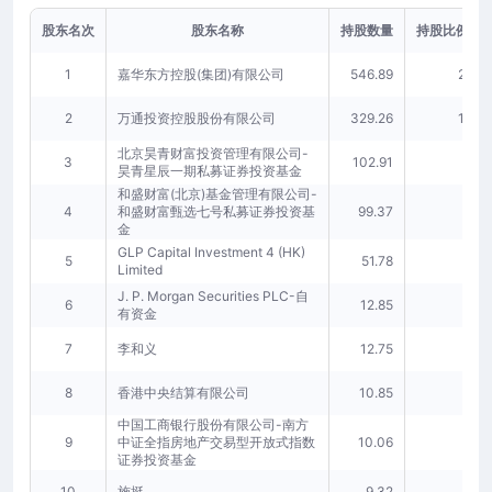
股东名次
股东名称
持股数量
持股比例(%)
1
嘉华东方控股(集团)有限公司
546.89
27.52
2
万通投资控股股份有限公司
329.26
16.57
北京昊青财富投资管理有限公司-
3
102.91
5.18
昊青星辰一期私募证券投资基金
和盛财富(北京)基金管理有限公司-
4
和盛财富甄选七号私募证券投资基
99.37
5.00
金
GLP Capital Investment 4 (HK)
5
51.78
2.61
Limited
J. P. Morgan Securities PLC-自
6
12.85
0.65
有资金
7
李和义
12.75
0.64
8
香港中央结算有限公司
10.85
0.55
中国工商银行股份有限公司-南方
9
中证全指房地产交易型开放式指数
10.06
0.51
证券投资基金
10
施挺
9.32
0.47