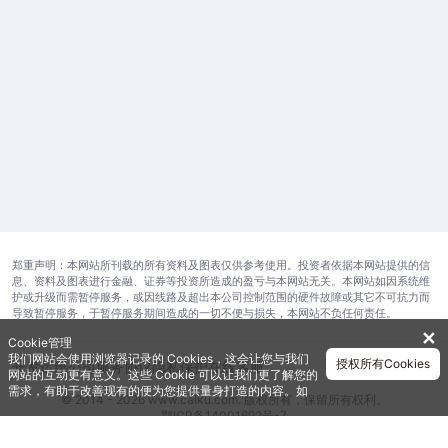
郑重声明：本网站所刊载的所有资料及图表仅供参考使用。投资者依据本网站提供的信
息、资料及图表进行金融、证券等投资所造成的盈亏与本网站无关。本网站如因系统维
护或升级而需暂停服务，或因线路及超出本公司控制范围的硬件故障或其它不可抗力而
导致暂停服务，于暂停服务期间造成的一切不便与损失，本网站不负任何责任。
✕
Cookie管理
我们网站会使用浏览器记录的 Cookies，这会让您与我们
授权所有Cookies
开发运维公司
服务协议
隐私保护
在线客服
网站的互动更有意义。这些 Cookie 可以让我们更了解您的
需求，有助于改善现有的便为您提供量身打造的内容。如
© 2014 - 2026 www.caiku.com. 版权所有，保留所有权利。
需获取更多有关我们使用的各种 Cookies 的信息，请查阅
鄂ICP备14001692号-7
《隐私政策》
。如需进一步了Cookies 的设定，详见
《Cookie政策》