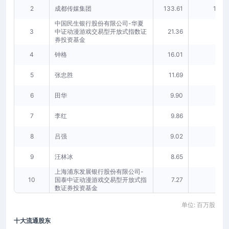
2
成都传媒集团
133.61
12.22
中国民生银行股份有限公司-华夏
3
中证动漫游戏交易型开放式指数证
21.36
1.95
券投资基金
4
钟格
16.01
1.46
5
张忠胜
11.69
1.07
6
田华
9.90
0.91
7
李红
9.86
0.90
8
吕强
9.02
0.82
9
汪林冰
8.65
0.79
上海浦东发展银行股份有限公司-
10
国泰中证动漫游戏交易型开放式指
7.27
0.66
数证券投资基金
单位: 百万股
十大流通股东