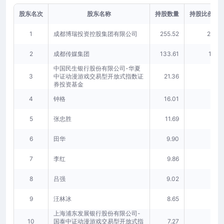
股东名次
股东名称
持股数量
持股比例(%)
1
成都博瑞投资控股集团有限公司
255.52
23.37
2
成都传媒集团
133.61
12.22
中国民生银行股份有限公司-华夏
3
中证动漫游戏交易型开放式指数证
21.36
1.95
券投资基金
4
钟格
16.01
1.46
5
张忠胜
11.69
1.07
6
田华
9.90
0.91
7
李红
9.86
0.90
8
吕强
9.02
0.83
9
汪林冰
8.65
0.79
上海浦东发展银行股份有限公司-
10
国泰中证动漫游戏交易型开放式指
7.27
0.67