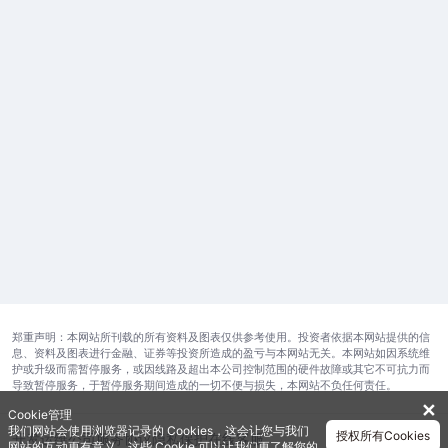
郑重声明：本网站所刊载的所有资料及图表仅供参考使用。投资者依据本网站提供的信
息、资料及图表进行金融、证券等投资所造成的盈亏与本网站无关。本网站如因系统维
护或升级而需暂停服务，或因线路及超出本公司控制范围的硬件故障或其它不可抗力而
导致暂停服务，于暂停服务期间造成的一切不便与损失，本网站不负任何责任。
✕
Cookie管理
我们网站会使用浏览器记录的 Cookies，这会让您与我们
授权所有Cookies
开发运维公司
服务协议
隐私保护
在线客服
网站的互动更有意义。这些 Cookie 可以让我们更了解您的