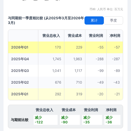
币种: 人民币 单位: 百万元
与同期前一季度相比较
(从2025年3月至2026年
累计
季度
3月)
营业总收入
营业成本
营业利润
净利润
2026年Q1
170
229
-55
-57
2025年Q4
1,745
1,963
-288
-287
2025年Q3
1,041
1,117
-99
-89
2025年Q2
676
710
-49
-43
2025年Q1
292
319
-20
-21
营业总收入
营业成本
营业利润
净利润
减少
减少
减少
减少
与期前比较
-122
-90
-35
-36